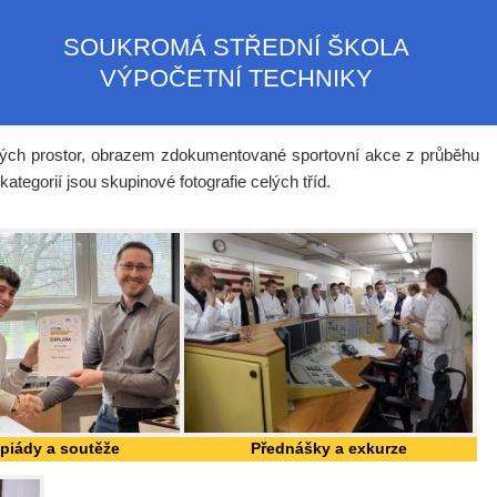
SOUKROMÁ STŘEDNÍ ŠKOLA
VÝPOČETNÍ TECHNIKY
jiných prostor, obrazem zdokumentované sportovní akce z průběhu
ategorií jsou skupinové fotografie celých tříd.
piády a soutěže
Přednášky a exkurze