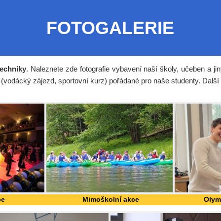
FOTOGALERIE
techniky
. Naleznete zde fotografie vybavení naší školy, učeben a 
 (vodácký zájezd, sportovní kurz) pořádané pro naše studenty. Další k
ce
Mimoškolní akce
Olym