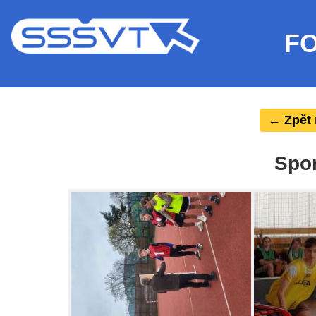
F
← Zpět 
Spor