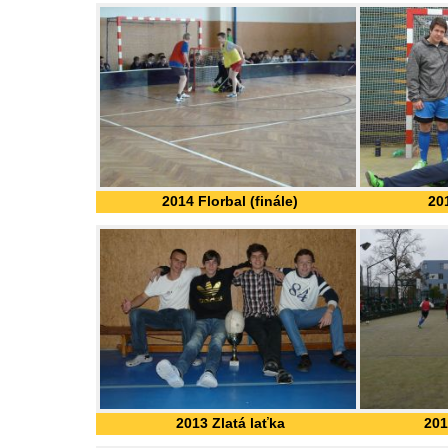
2014 Florbal (finále)
20
2013 Zlatá laťka
201