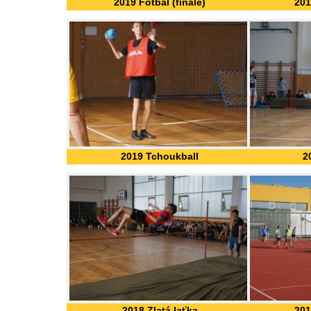
2019 Fotbal (finále)
201
2019 Tchoukball
2
2018 Zlatá laťka
201