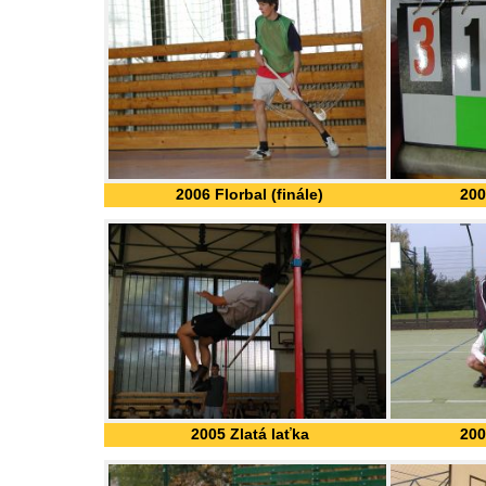
2006 Florbal (finále)
200
2005 Zlatá laťka
200